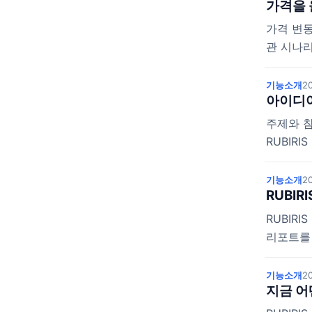
가격을 
가격 변동
관 시나리
기능소개
20
아이디어
주제와 참
RUBIRI
기능소개
20
RUBIR
RUBIR
리포트를
기능소개
20
지금 어