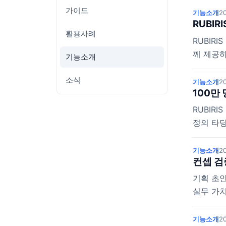
가이드
기능소개
20
RUBIR
활용사례
RUBIR
께 제공
기능소개
소식
기능소개
20
100만
RUBIR
정의 타당
기능소개
20
컨셉 검
기획 초안
실무 가치
기능소개
20